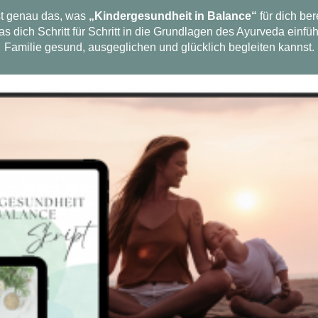
st genau das, was
„Kindergesundheit in Balance“
für dich bere
ich Schritt für Schritt in die Grundlagen des Ayurveda einführ
Familie gesund, ausgeglichen und glücklich begleiten kannst.