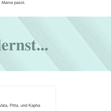
ls Mama
passt.
lernst...
Vata, Pitta, und Kapha