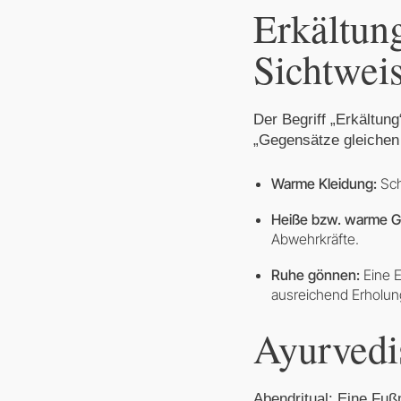
Erkältun
Sichtwei
Der Begriff „Erkältung
„Gegensätze gleichen 
Warme Kleidung:
Sch
Heiße bzw. warme G
Abwehrkräfte.
Ruhe gönnen:
Eine E
ausreichend Erholun
Ayurvedis
Abendritual:
Eine Fußm