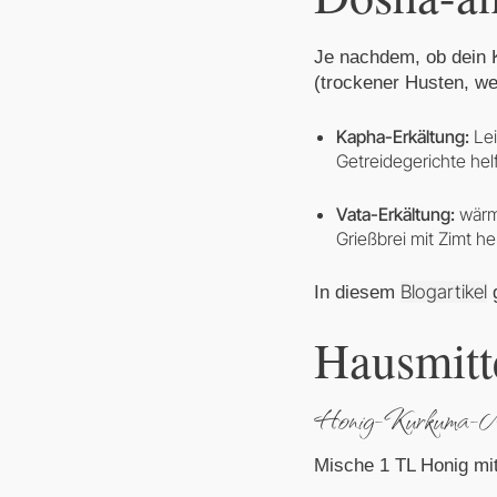
Je nachdem, ob dein
(trockener Husten, w
Kapha-Erkältung:
Lei
Getreidegerichte hel
Vata-Erkältung:
wärme
Grießbrei mit Zimt h
Blogartikel
In diesem
g
Hausmitte
Honig-Kurkuma-Mi
Mische 1 TL Honig mi