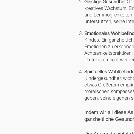
Geistige Gesundheit
: D
kreatives Wachstum. Ein
und Lernmöglichkeiten h
unterstützen, seine In
Emotionales Wohlbefin
Kindes. Ein ganzheitlic
Emotionen zu erkennen,
Achtsamkeitspraktiken,
Umfelds erreicht werde
Spirituelles Wohlbefind
Kindergesundheit wichti
etwas Größerem empfinde
moralischen Kompasses.
geben, seine eigenen s
Indem wir all diese A
ganzheitliche Gesundh
Der Ayurveda bietet d