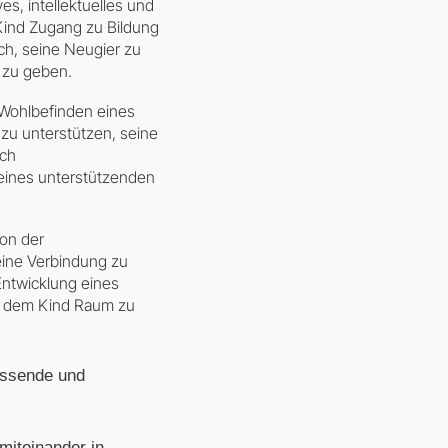
es, intellektuelles und
 Kind Zugang zu Bildung
uch, seine Neugier zu
 zu geben.
 Wohlbefinden eines
 zu unterstützen, seine
rch
 eines unterstützenden
ion der
 eine Verbindung zu
Entwicklung eines
t, dem Kind Raum zu
fassende und
miteinander in